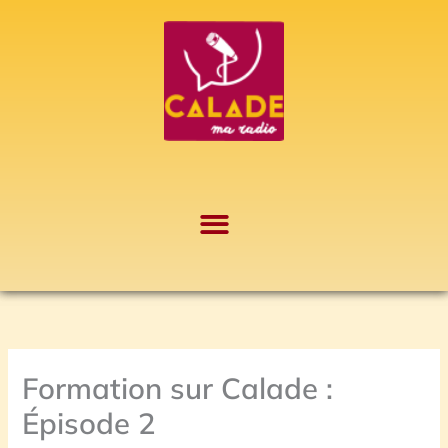
Aller
A
au
r
contenu
c
h
i
v
e
s
Formation sur Calade :
Épisode 2