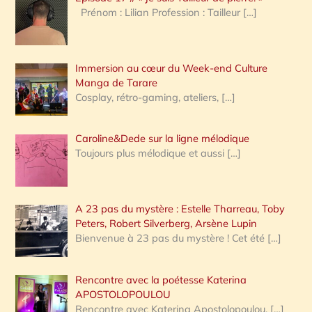
Prénom : Lilian Profession : Tailleur
[…]
e
r
Immersion au cœur du Week-end Culture
:
Manga de Tarare
Cosplay, rétro-gaming, ateliers,
[…]
Caroline&Dede sur la ligne mélodique
Toujours plus mélodique et aussi
[…]
A 23 pas du mystère : Estelle Tharreau, Toby
Peters, Robert Silverberg, Arsène Lupin
Bienvenue à 23 pas du mystère ! Cet été
[…]
Rencontre avec la poétesse Katerina
APOSTOLOPOULOU
Rencontre avec Katerina Apostolopoulou,
[…]