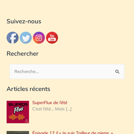
Suivez-nous
Rechercher
R
e
Articles récents
c
h
SuperFlux de l’été
e
C’est l’été… Mais
[…]
r
c
Épisode 17 // « Je suis Tailleur de pierre. »
h