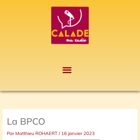
Aller
A
au
r
contenu
c
h
i
v
e
s
La BPCO
Par
Matthieu ROHAERT
/
16 janvier 2023