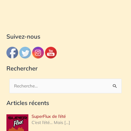
Suivez-nous
Rechercher
R
e
Articles récents
c
h
SuperFlux de l’été
e
C’est l’été… Mais
[…]
r