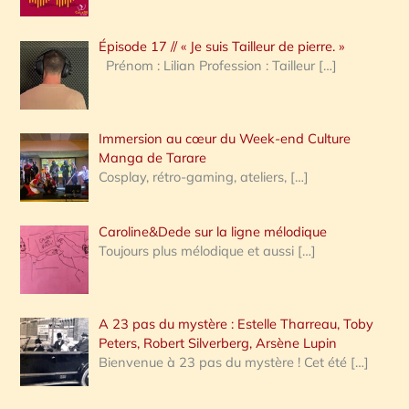
c
Épisode 17 // « Je suis Tailleur de pierre. »
h
Prénom : Lilian Profession : Tailleur
[…]
e
r
Immersion au cœur du Week-end Culture
:
Manga de Tarare
Cosplay, rétro-gaming, ateliers,
[…]
Caroline&Dede sur la ligne mélodique
Toujours plus mélodique et aussi
[…]
A 23 pas du mystère : Estelle Tharreau, Toby
Peters, Robert Silverberg, Arsène Lupin
Bienvenue à 23 pas du mystère ! Cet été
[…]