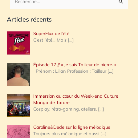
R
e
Articles récents
c
h
SuperFlux de l’été
e
C’est l’été… Mais
[…]
r
c
Épisode 17 // « Je suis Tailleur de pierre. »
h
Prénom : Lilian Profession : Tailleur
[…]
e
r
Immersion au cœur du Week-end Culture
:
Manga de Tarare
Cosplay, rétro-gaming, ateliers,
[…]
Caroline&Dede sur la ligne mélodique
Toujours plus mélodique et aussi
[…]