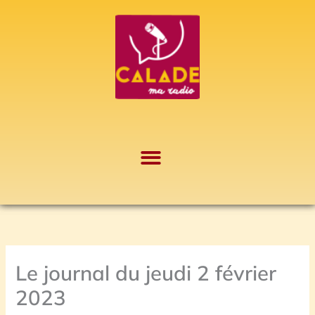
Aller
A
au
r
contenu
c
h
i
v
e
s
Le journal du jeudi 2 février
2023