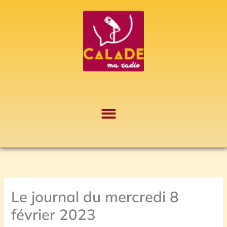
Aller
A
au
r
contenu
c
h
i
v
e
s
Le journal du mercredi 8
février 2023