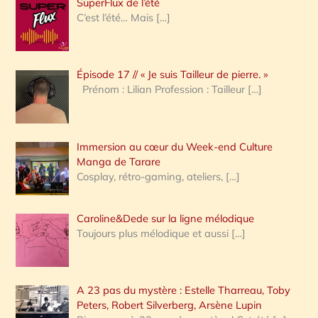
SuperFlux de l’été
e
C’est l’été… Mais
[…]
r
c
Épisode 17 // « Je suis Tailleur de pierre. »
h
Prénom : Lilian Profession : Tailleur
[…]
e
r
Immersion au cœur du Week-end Culture
:
Manga de Tarare
Cosplay, rétro-gaming, ateliers,
[…]
Caroline&Dede sur la ligne mélodique
Toujours plus mélodique et aussi
[…]
A 23 pas du mystère : Estelle Tharreau, Toby
Peters, Robert Silverberg, Arsène Lupin