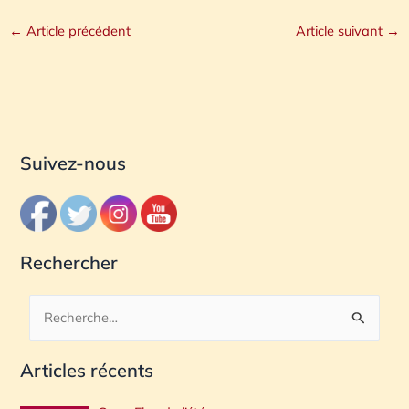
←
Article précédent
Article suivant
→
Suivez-nous
Rechercher
R
e
Articles récents
c
h