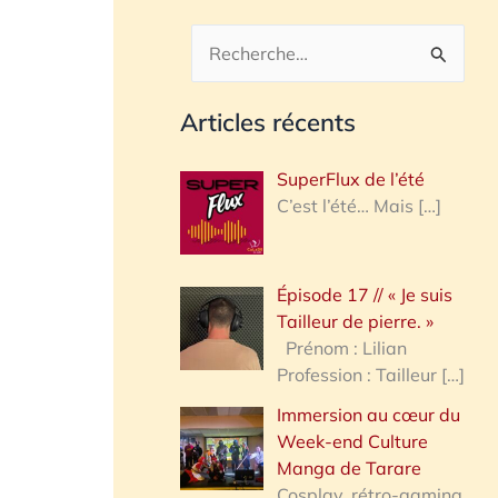
R
e
Articles récents
c
h
SuperFlux de l’été
e
C’est l’été… Mais
[…]
r
c
Épisode 17 // « Je suis
h
Tailleur de pierre. »
e
Prénom : Lilian
Profession : Tailleur
[…]
r
Immersion au cœur du
Week-end Culture
:
Manga de Tarare
Cosplay, rétro-gaming,