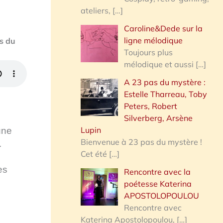
ateliers,
[…]
Caroline&Dede sur la
ligne mélodique
ts du
Toujours plus
mélodique et aussi
[…]
A 23 pas du mystère :
Estelle Tharreau, Toby
Peters, Robert
Silverberg, Arsène
Lupin
une
Bienvenue à 23 pas du mystère !
.
Cet été
[…]
es
Rencontre avec la
poétesse Katerina
APOSTOLOPOULOU
Rencontre avec
Katerina Apostolopoulou,
[…]