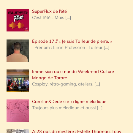
h
SuperFlux de l’été
e
C’est l’été… Mais
[…]
r
c
Épisode 17 // « Je suis Tailleur de pierre. »
h
Prénom : Lilian Profession : Tailleur
[…]
e
r
Immersion au cœur du Week-end Culture
:
Manga de Tarare
Cosplay, rétro-gaming, ateliers,
[…]
Caroline&Dede sur la ligne mélodique
Toujours plus mélodique et aussi
[…]
A 23 pas du mystère : Estelle Tharreau, Toby