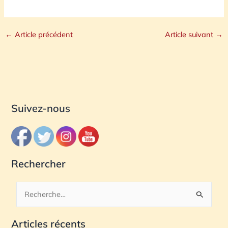
←
Article précédent
Article suivant
→
Suivez-nous
Rechercher
R
e
Articles récents
c