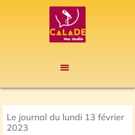
Aller
A
au
r
contenu
c
h
i
v
e
s
Le journal du lundi 13 février
2023