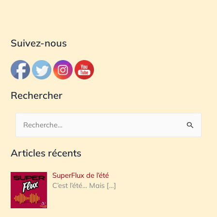
Suivez-nous
Rechercher
R
e
Articles récents
c
h
SuperFlux de l’été
e
C’est l’été… Mais
[…]
r
c