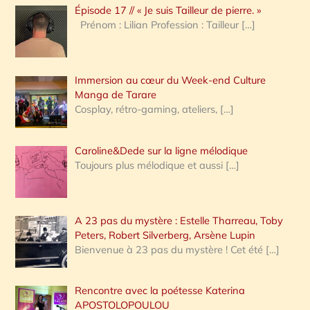
Épisode 17 // « Je suis Tailleur de pierre. »
h
Prénom : Lilian Profession : Tailleur
[…]
e
r
Immersion au cœur du Week-end Culture
:
Manga de Tarare
Cosplay, rétro-gaming, ateliers,
[…]
Caroline&Dede sur la ligne mélodique
Toujours plus mélodique et aussi
[…]
A 23 pas du mystère : Estelle Tharreau, Toby
Peters, Robert Silverberg, Arsène Lupin
Bienvenue à 23 pas du mystère ! Cet été
[…]
Rencontre avec la poétesse Katerina
APOSTOLOPOULOU