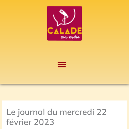
Aller
A
au
r
contenu
c
h
i
v
e
s
Le journal du mercredi 22
février 2023