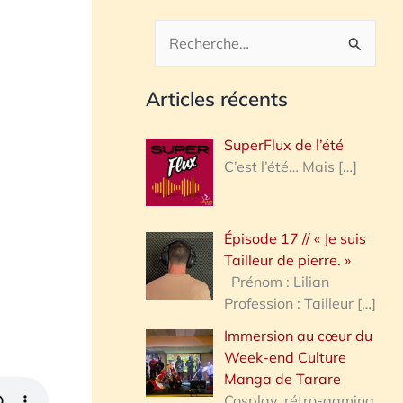
R
e
Articles récents
c
h
SuperFlux de l’été
e
C’est l’été… Mais
[…]
r
c
Épisode 17 // « Je suis
h
Tailleur de pierre. »
e
Prénom : Lilian
Profession : Tailleur
[…]
r
Immersion au cœur du
Week-end Culture
:
Manga de Tarare
Cosplay, rétro-gaming,