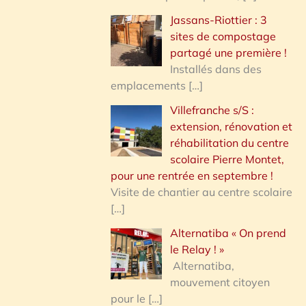
Jassans-Riottier : 3
sites de compostage
partagé une première !
Installés dans des
emplacements
[…]
Villefranche s/S :
extension, rénovation et
réhabilitation du centre
scolaire Pierre Montet,
pour une rentrée en septembre !
Visite de chantier au centre scolaire
[…]
Alternatiba « On prend
le Relay ! »
Alternatiba,
mouvement citoyen
pour le
[…]