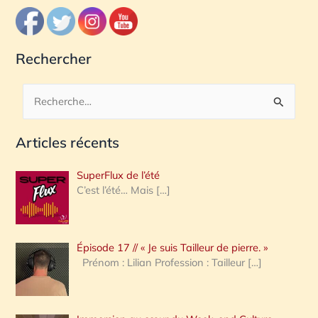
Rechercher
R
e
Articles récents
c
h
SuperFlux de l’été
e
C’est l’été… Mais
[…]
r
c
Épisode 17 // « Je suis Tailleur de pierre. »
h
Prénom : Lilian Profession : Tailleur
[…]
e
r