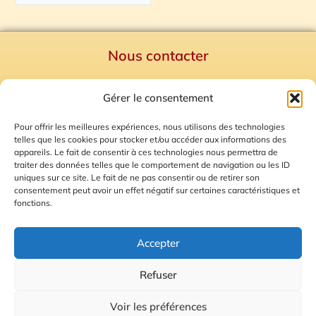
Nous contacter
Politique de confidentialité
Gérer le consentement
Mentions Légales
Plan du site
Pour offrir les meilleures expériences, nous utilisons des technologies
telles que les cookies pour stocker et/ou accéder aux informations des
Gestion des Cookies
appareils. Le fait de consentir à ces technologies nous permettra de
traiter des données telles que le comportement de navigation ou les ID
uniques sur ce site. Le fait de ne pas consentir ou de retirer son
consentement peut avoir un effet négatif sur certaines caractéristiques et
fonctions.
Accepter
Refuser
© 2026 Radio Calade
Voir les préférences