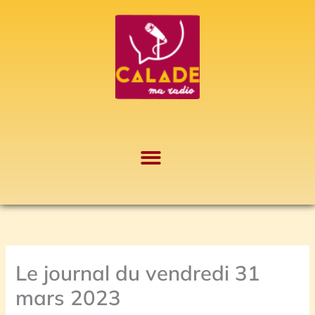
Aller
A
au
r
contenu
c
h
i
v
e
s
Le journal du vendredi 31
mars 2023