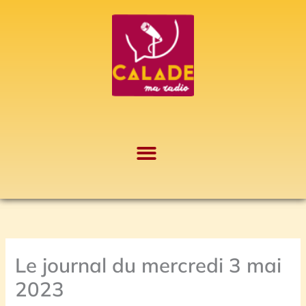
Aller
A
au
r
contenu
c
h
i
v
e
s
Le journal du mercredi 3 mai
2023