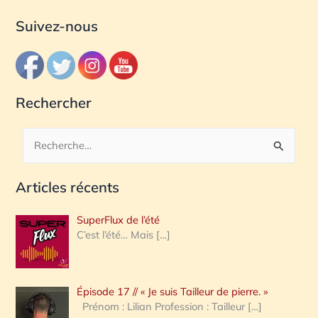
Suivez-nous
Rechercher
R
e
Articles récents
c
h
SuperFlux de l’été
e
C’est l’été… Mais
[…]
r
c
Épisode 17 // « Je suis Tailleur de pierre. »
h
Prénom : Lilian Profession : Tailleur
[…]
e