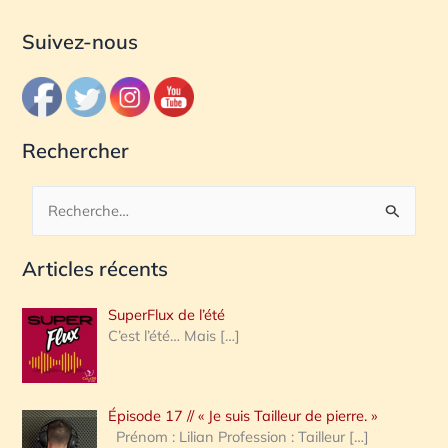
Suivez-nous
Rechercher
R
e
Articles récents
c
h
SuperFlux de l’été
e
C’est l’été… Mais
[…]
r
c
Épisode 17 // « Je suis Tailleur de pierre. »
h
Prénom : Lilian Profession : Tailleur
[…]
e