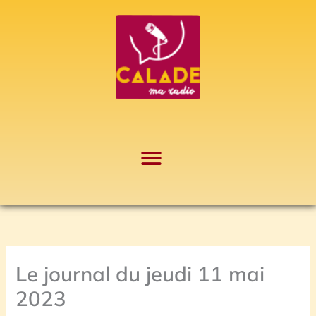
Aller
A
au
r
contenu
c
h
i
v
e
s
Le journal du jeudi 11 mai
2023