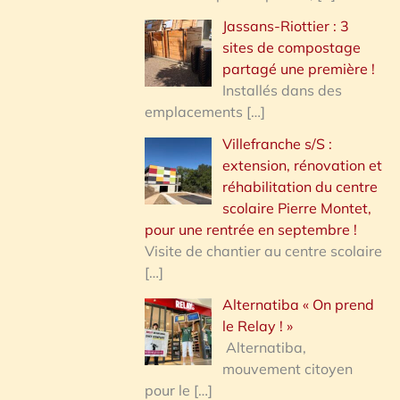
Jassans-Riottier : 3
sites de compostage
partagé une première !
Installés dans des
emplacements
[…]
Villefranche s/S :
extension, rénovation et
réhabilitation du centre
scolaire Pierre Montet,
pour une rentrée en septembre !
Visite de chantier au centre scolaire
[…]
Alternatiba « On prend
le Relay ! »
Alternatiba,
mouvement citoyen
pour le
[…]