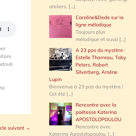
ateliers,
[…]
Caroline&Dede sur la
ligne mélodique
Toujours plus
mélodique et aussi
[…]
per
A 23 pas du mystère :
uitare
Estelle Tharreau, Toby
ndredi
Peters, Robert
Silverberg, Arsène
Lupin
Bienvenue à 23 pas du mystère !
ste
Cet été
[…]
Rencontre avec la
poétesse Katerina
APOSTOLOPOULOU
Rencontre avec
icle suivant
→
Katerina Apostolopoulou,
[…]