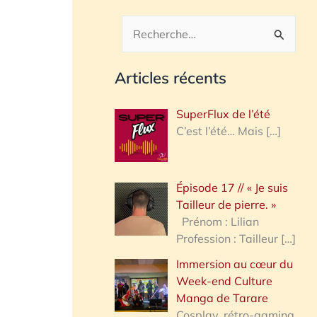
R
e
Articles récents
c
h
SuperFlux de l’été
e
C’est l’été… Mais
[…]
r
c
Épisode 17 // « Je suis
h
Tailleur de pierre. »
e
Prénom : Lilian
Profession : Tailleur
[…]
r
Immersion au cœur du
Week-end Culture
:
Manga de Tarare
Cosplay, rétro-gaming,