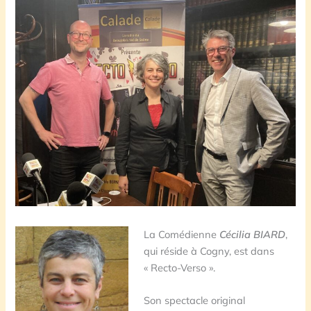
La Comédienne
Cécilia BIARD
,
qui réside à Cogny, est dans
« Recto-Verso ».
Son spectacle original