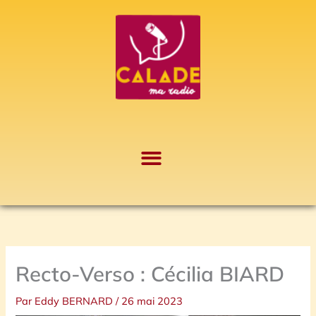
Aller
A
au
r
contenu
c
h
i
v
e
s
Recto-Verso : Cécilia BIARD
Par
Eddy BERNARD
/
26 mai 2023