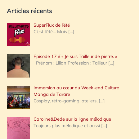
e
Articles récents
c
h
SuperFlux de l’été
e
C’est l’été… Mais
[…]
r
c
Épisode 17 // « Je suis Tailleur de pierre. »
h
Prénom : Lilian Profession : Tailleur
[…]
e
r
Immersion au cœur du Week-end Culture
:
Manga de Tarare
Cosplay, rétro-gaming, ateliers,
[…]
Caroline&Dede sur la ligne mélodique
Toujours plus mélodique et aussi
[…]