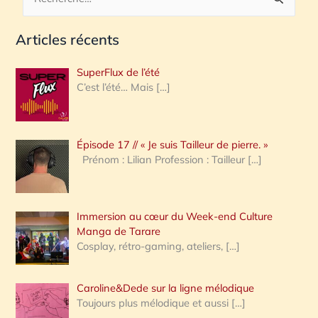
R
e
Articles récents
c
h
SuperFlux de l’été
e
C’est l’été… Mais
[…]
r
c
Épisode 17 // « Je suis Tailleur de pierre. »
h
Prénom : Lilian Profession : Tailleur
[…]
e
r
Immersion au cœur du Week-end Culture
:
Manga de Tarare
Cosplay, rétro-gaming, ateliers,
[…]
Caroline&Dede sur la ligne mélodique
Toujours plus mélodique et aussi
[…]