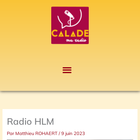
Aller
A
au
r
contenu
c
h
i
v
e
s
Radio HLM
Par
Matthieu ROHAERT
/
9 juin 2023