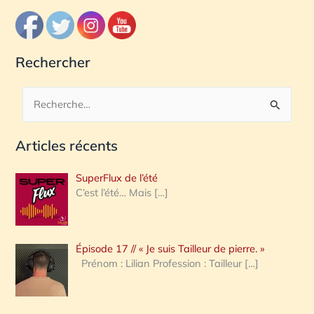
Rechercher
R
e
Articles récents
c
h
SuperFlux de l’été
e
C’est l’été… Mais
[…]
r
c
Épisode 17 // « Je suis Tailleur de pierre. »
h
Prénom : Lilian Profession : Tailleur
[…]
e
r