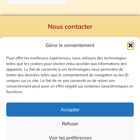
Nous contacter
Politique de confidentialité
Gérer le consentement
Mentions Légales
Plan du site
Pour offrir les meilleures expériences, nous utilisons des technologies
telles que les cookies pour stocker et/ou accéder aux informations des
Gestion des Cookies
appareils. Le fait de consentir à ces technologies nous permettra de
traiter des données telles que le comportement de navigation ou les ID
uniques sur ce site. Le fait de ne pas consentir ou de retirer son
consentement peut avoir un effet négatif sur certaines caractéristiques et
fonctions.
Accepter
Refuser
© 2026 Radio Calade
Voir les préférences