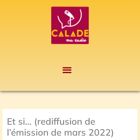
Aller
A
au
r
contenu
c
h
i
v
e
s
Et si… (rediffusion de
l’émission de mars 2022)