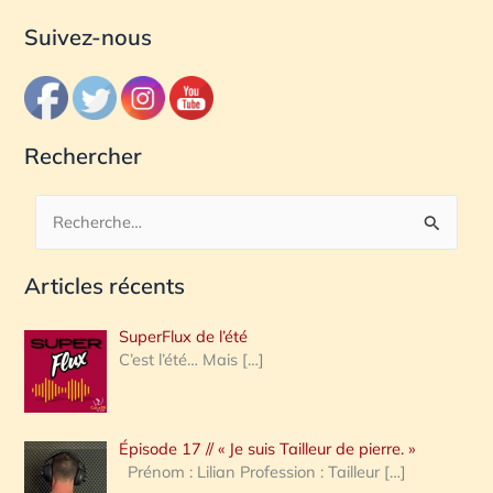
Suivez-nous
Rechercher
R
e
Articles récents
c
h
SuperFlux de l’été
e
C’est l’été… Mais
[…]
r
c
Épisode 17 // « Je suis Tailleur de pierre. »
h
Prénom : Lilian Profession : Tailleur
[…]
e