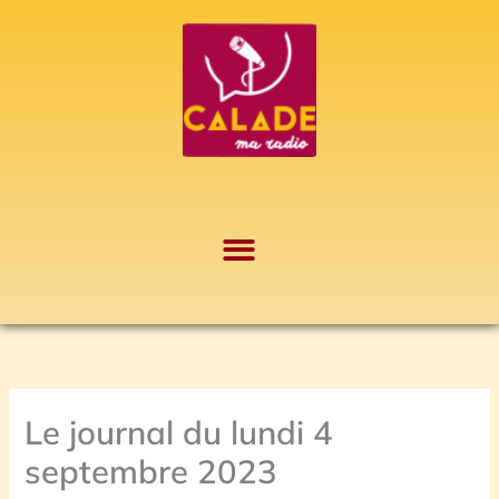
Aller
A
au
r
contenu
c
h
i
v
e
s
Le journal du lundi 4
septembre 2023