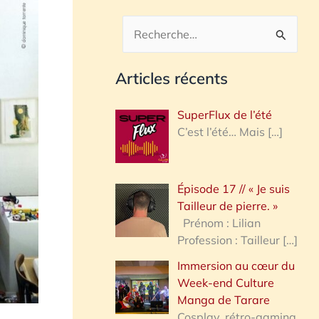
R
e
Articles récents
c
h
SuperFlux de l’été
e
C’est l’été… Mais
[…]
r
c
Épisode 17 // « Je suis
h
Tailleur de pierre. »
e
Prénom : Lilian
Profession : Tailleur
[…]
r
Immersion au cœur du
Week-end Culture
:
Manga de Tarare
Cosplay, rétro-gaming,