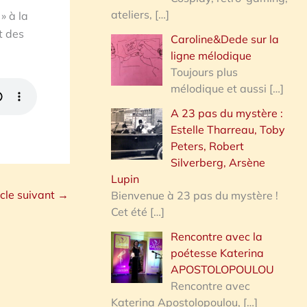
ateliers,
[…]
» à la
t des
Caroline&Dede sur la
ligne mélodique
Toujours plus
mélodique et aussi
[…]
A 23 pas du mystère :
Estelle Tharreau, Toby
Peters, Robert
Silverberg, Arsène
Lupin
icle suivant
→
Bienvenue à 23 pas du mystère !
Cet été
[…]
Rencontre avec la
poétesse Katerina
APOSTOLOPOULOU
Rencontre avec
Katerina Apostolopoulou,
[…]