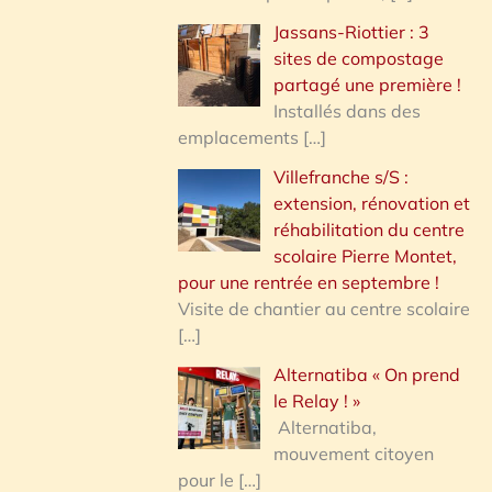
Jassans-Riottier : 3
sites de compostage
partagé une première !
Installés dans des
emplacements
[…]
Villefranche s/S :
extension, rénovation et
réhabilitation du centre
scolaire Pierre Montet,
pour une rentrée en septembre !
Visite de chantier au centre scolaire
[…]
Alternatiba « On prend
le Relay ! »
Alternatiba,
mouvement citoyen
pour le
[…]