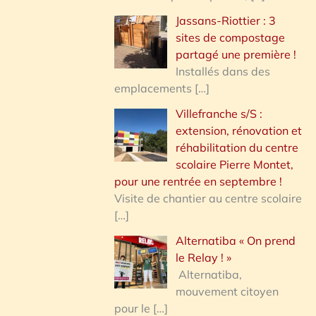
Jassans-Riottier : 3
sites de compostage
partagé une première !
Installés dans des
emplacements
[…]
Villefranche s/S :
extension, rénovation et
réhabilitation du centre
scolaire Pierre Montet,
pour une rentrée en septembre !
Visite de chantier au centre scolaire
[…]
Alternatiba « On prend
le Relay ! »
Alternatiba,
mouvement citoyen
pour le
[…]