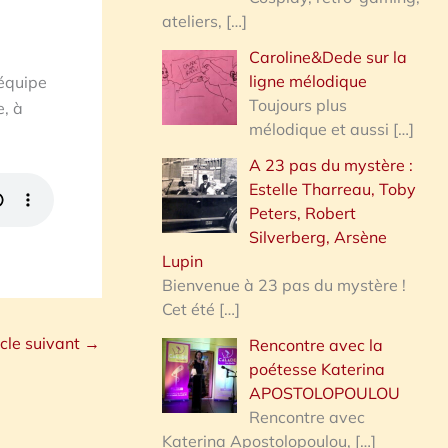
ateliers,
[…]
Caroline&Dede sur la
ligne mélodique
’équipe
Toujours plus
, à
mélodique et aussi
[…]
A 23 pas du mystère :
Estelle Tharreau, Toby
Peters, Robert
Silverberg, Arsène
Lupin
Bienvenue à 23 pas du mystère !
Cet été
[…]
icle suivant
→
Rencontre avec la
poétesse Katerina
APOSTOLOPOULOU
Rencontre avec
Katerina Apostolopoulou,
[…]