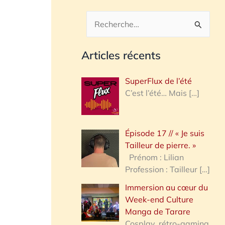
R
e
Articles récents
c
h
SuperFlux de l’été
e
C’est l’été… Mais
[…]
r
c
Épisode 17 // « Je suis
h
Tailleur de pierre. »
e
Prénom : Lilian
Profession : Tailleur
[…]
r
Immersion au cœur du
Week-end Culture
:
Manga de Tarare
Cosplay, rétro-gaming,