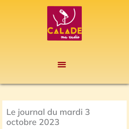
Aller
A
au
r
contenu
c
h
i
v
e
s
Le journal du mardi 3
octobre 2023