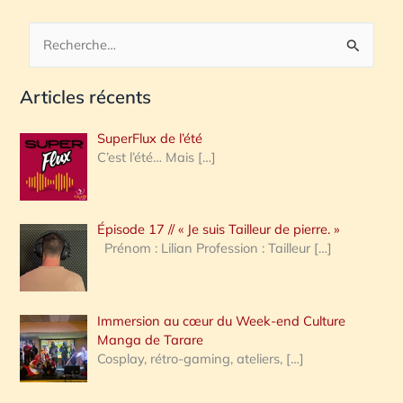
R
e
Articles récents
c
h
SuperFlux de l’été
e
C’est l’été… Mais
[…]
r
c
Épisode 17 // « Je suis Tailleur de pierre. »
h
Prénom : Lilian Profession : Tailleur
[…]
e
r
Immersion au cœur du Week-end Culture
:
Manga de Tarare
Cosplay, rétro-gaming, ateliers,
[…]