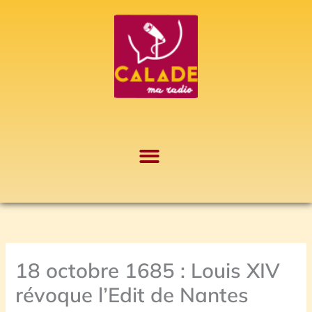
Aller
A
au
r
contenu
c
h
i
v
e
s
18 octobre 1685 : Louis XIV
révoque l’Edit de Nantes