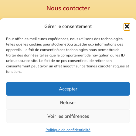
Nous contacter
Politique de confidentialité
Gérer le consentement
Mentions Légales
Plan du site
Pour offrir les meilleures expériences, nous utilisons des technologies
telles que les cookies pour stocker et/ou accéder aux informations des
Gestion des Cookies
appareils. Le fait de consentir à ces technologies nous permettra de
traiter des données telles que le comportement de navigation ou les ID
uniques sur ce site. Le fait de ne pas consentir ou de retirer son
consentement peut avoir un effet négatif sur certaines caractéristiques et
fonctions.
Accepter
Refuser
© 2026 Radio Calade
Voir les préférences
Ecoutez le direct
Politique de confidentialité