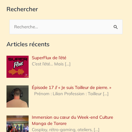
Rechercher
R
e
Articles récents
c
h
SuperFlux de l’été
e
C’est l’été… Mais
[…]
r
c
Épisode 17 // « Je suis Tailleur de pierre. »
h
Prénom : Lilian Profession : Tailleur
[…]
e
r
Immersion au cœur du Week-end Culture
:
Manga de Tarare
Cosplay, rétro-gaming, ateliers,
[…]