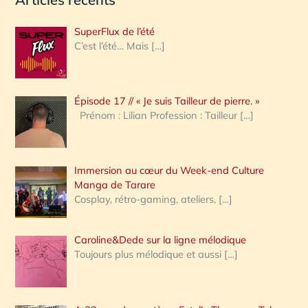
c
h
SuperFlux de l’été
e
C’est l’été… Mais
[…]
r
c
Épisode 17 // « Je suis Tailleur de pierre. »
h
Prénom : Lilian Profession : Tailleur
[…]
e
r
Immersion au cœur du Week-end Culture
:
Manga de Tarare
Cosplay, rétro-gaming, ateliers,
[…]
Caroline&Dede sur la ligne mélodique
Toujours plus mélodique et aussi
[…]