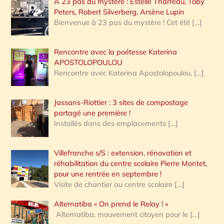
A 23 pas du mystère : Estelle Tharreau, Toby
Peters, Robert Silverberg, Arsène Lupin
Bienvenue à 23 pas du mystère ! Cet été
[…]
Rencontre avec la poétesse Katerina
APOSTOLOPOULOU
Rencontre avec Katerina Apostolopoulou,
[…]
Jassans-Riottier : 3 sites de compostage
partagé une première !
Installés dans des emplacements
[…]
Villefranche s/S : extension, rénovation et
réhabilitation du centre scolaire Pierre Montet,
pour une rentrée en septembre !
Visite de chantier au centre scolaire
[…]
Alternatiba « On prend le Relay ! »
Alternatiba, mouvement citoyen pour le
[…]