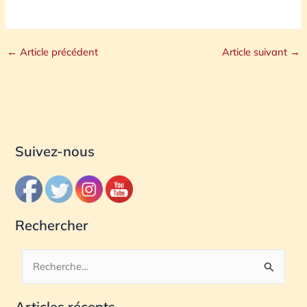
←
Article précédent
Article suivant
→
Suivez-nous
Rechercher
R
e
Articles récents