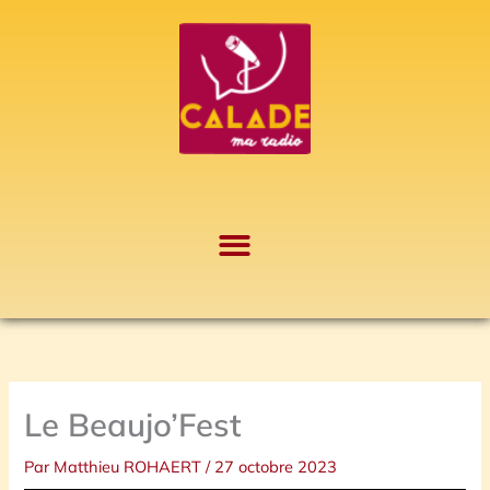
Aller
A
au
r
contenu
c
h
i
v
e
s
Le Beaujo’Fest
Par
Matthieu ROHAERT
/
27 octobre 2023