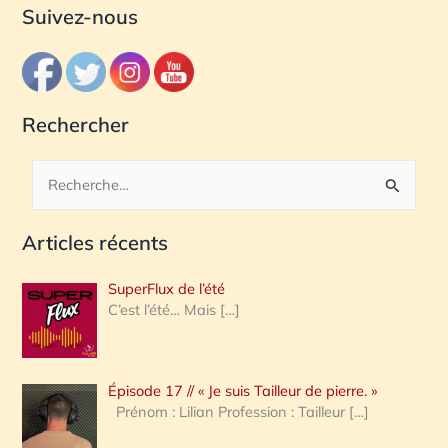
Suivez-nous
Rechercher
R
e
Articles récents
c
h
SuperFlux de l’été
e
C’est l’été… Mais
[…]
r
c
Épisode 17 // « Je suis Tailleur de pierre. »
h
Prénom : Lilian Profession : Tailleur
[…]
e