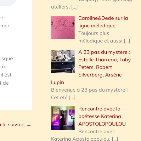
ateliers,
[…]
te
Caroline&Dede sur la
ligne mélodique
sumer
Toujours plus
mélodique et aussi
[…]
A 23 pas du mystère :
uisque
Estelle Tharreau, Toby
u à
Peters, Robert
il est
Silverberg, Arsène
Lupin
t de
Bienvenue à 23 pas du mystère !
Cet été
[…]
Rencontre avec la
poétesse Katerina
APOSTOLOPOULOU
icle suivant
→
Rencontre avec
Katerina Apostolopoulou,
[…]