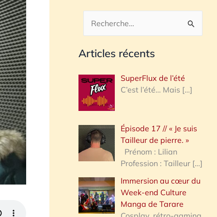
R
e
Articles récents
c
h
SuperFlux de l’été
e
C’est l’été… Mais
[…]
r
c
Épisode 17 // « Je suis
h
Tailleur de pierre. »
e
Prénom : Lilian
Profession : Tailleur
[…]
r
Immersion au cœur du
Week-end Culture
:
Manga de Tarare
Cosplay, rétro-gaming,