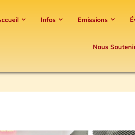
ccueil
Infos
Emissions
É
Nous Souteni