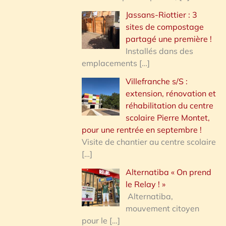
Jassans-Riottier : 3
sites de compostage
partagé une première !
Installés dans des
emplacements
[…]
Villefranche s/S :
extension, rénovation et
réhabilitation du centre
scolaire Pierre Montet,
pour une rentrée en septembre !
Visite de chantier au centre scolaire
[…]
Alternatiba « On prend
le Relay ! »
Alternatiba,
mouvement citoyen
pour le
[…]