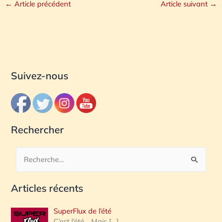
←
Article précédent
Article suivant
→
Suivez-nous
Rechercher
R
e
Articles récents
c
h
SuperFlux de l’été
e
C’est l’été… Mais
[…]