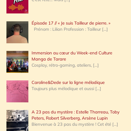
r
c
Épisode 17 // « Je suis Tailleur de pierre. »
h
Prénom : Lilian Profession : Tailleur
[…]
e
r
Immersion au cœur du Week-end Culture
:
Manga de Tarare
Cosplay, rétro-gaming, ateliers,
[…]
Caroline&Dede sur la ligne mélodique
Toujours plus mélodique et aussi
[…]
A 23 pas du mystère : Estelle Tharreau, Toby
Peters, Robert Silverberg, Arsène Lupin
Bienvenue à 23 pas du mystère ! Cet été
[…]