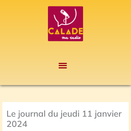
Aller
A
au
r
contenu
c
h
i
v
e
s
Le journal du jeudi 11 janvier
2024