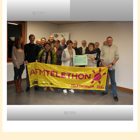
©OSV
©OSV