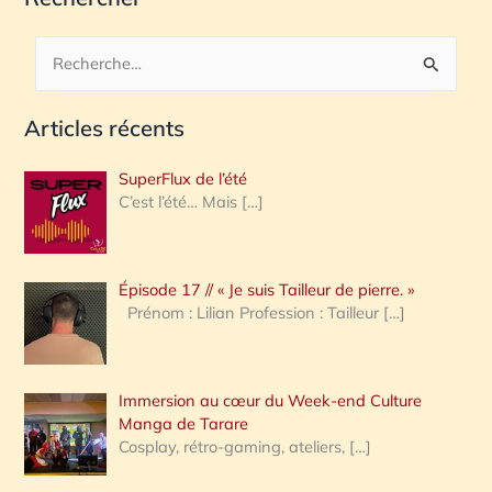
R
e
Articles récents
c
h
SuperFlux de l’été
e
C’est l’été… Mais
[…]
r
c
Épisode 17 // « Je suis Tailleur de pierre. »
h
Prénom : Lilian Profession : Tailleur
[…]
e
r
Immersion au cœur du Week-end Culture
:
Manga de Tarare
Cosplay, rétro-gaming, ateliers,
[…]