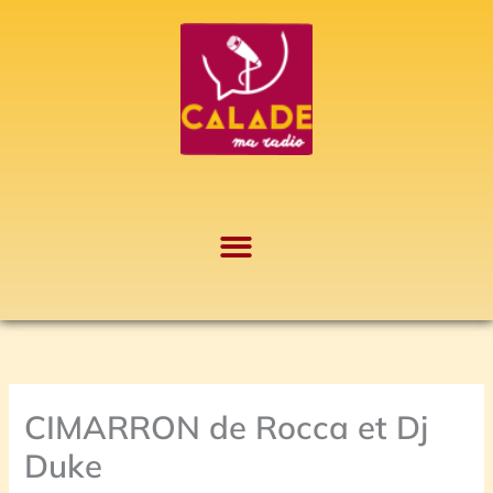
Aller
A
au
r
contenu
c
h
i
v
e
s
CIMARRON de Rocca et Dj
Duke