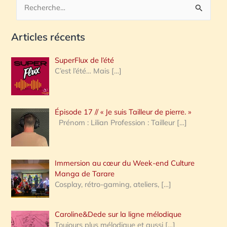
R
e
Articles récents
c
h
SuperFlux de l’été
e
C’est l’été… Mais
[…]
r
c
Épisode 17 // « Je suis Tailleur de pierre. »
h
Prénom : Lilian Profession : Tailleur
[…]
e
r
Immersion au cœur du Week-end Culture
:
Manga de Tarare
Cosplay, rétro-gaming, ateliers,
[…]
Caroline&Dede sur la ligne mélodique
Toujours plus mélodique et aussi
[…]