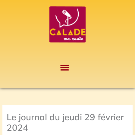
Aller
A
au
r
contenu
c
h
i
v
e
s
Le journal du jeudi 29 février
2024