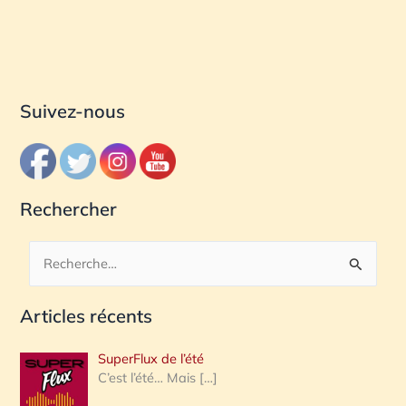
Suivez-nous
Rechercher
R
e
Articles récents
c
h
SuperFlux de l’été
e
C’est l’été… Mais
[…]
r