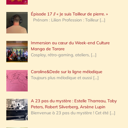
c
Épisode 17 // « Je suis Tailleur de pierre. »
h
Prénom : Lilian Profession : Tailleur
[…]
e
r
Immersion au cœur du Week-end Culture
:
Manga de Tarare
Cosplay, rétro-gaming, ateliers,
[…]
Caroline&Dede sur la ligne mélodique
Toujours plus mélodique et aussi
[…]
A 23 pas du mystère : Estelle Tharreau, Toby
Peters, Robert Silverberg, Arsène Lupin
Bienvenue à 23 pas du mystère ! Cet été
[…]