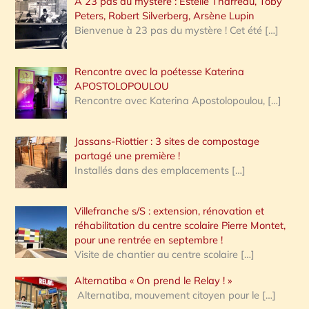
A 23 pas du mystère : Estelle Tharreau, Toby
Peters, Robert Silverberg, Arsène Lupin
Bienvenue à 23 pas du mystère ! Cet été
[…]
Rencontre avec la poétesse Katerina
APOSTOLOPOULOU
Rencontre avec Katerina Apostolopoulou,
[…]
Jassans-Riottier : 3 sites de compostage
partagé une première !
Installés dans des emplacements
[…]
Villefranche s/S : extension, rénovation et
réhabilitation du centre scolaire Pierre Montet,
pour une rentrée en septembre !
Visite de chantier au centre scolaire
[…]
Alternatiba « On prend le Relay ! »
Alternatiba, mouvement citoyen pour le
[…]