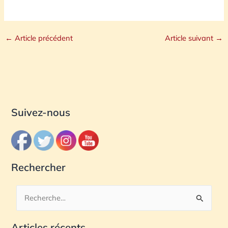
←
Article précédent
Article suivant
→
Suivez-nous
Rechercher
R
e
Articles récents