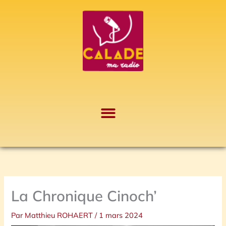
Aller
A
au
r
contenu
c
h
i
v
e
s
La Chronique Cinoch’
Par
Matthieu ROHAERT
/
1 mars 2024