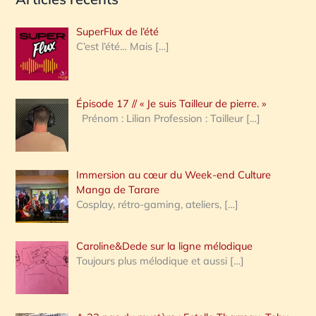
c
h
SuperFlux de l’été
e
C’est l’été… Mais
[…]
r
c
Épisode 17 // « Je suis Tailleur de pierre. »
h
Prénom : Lilian Profession : Tailleur
[…]
e
r
Immersion au cœur du Week-end Culture
:
Manga de Tarare
Cosplay, rétro-gaming, ateliers,
[…]
Caroline&Dede sur la ligne mélodique
Toujours plus mélodique et aussi
[…]