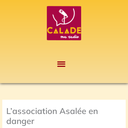
Aller
A
au
r
contenu
c
h
i
v
e
s
L’association Asalée en
danger