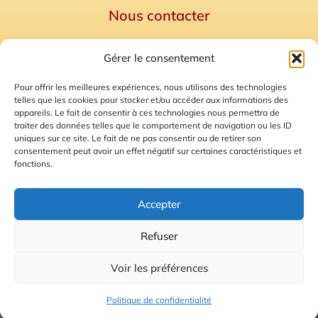
Nous contacter
Politique de confidentialité
Gérer le consentement
Mentions Légales
Plan du site
Pour offrir les meilleures expériences, nous utilisons des technologies
telles que les cookies pour stocker et/ou accéder aux informations des
Gestion des Cookies
appareils. Le fait de consentir à ces technologies nous permettra de
traiter des données telles que le comportement de navigation ou les ID
uniques sur ce site. Le fait de ne pas consentir ou de retirer son
consentement peut avoir un effet négatif sur certaines caractéristiques et
fonctions.
Accepter
Refuser
© 2026 Radio Calade
Voir les préférences
Ecoutez le direct
Politique de confidentialité