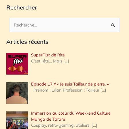
Rechercher
R
e
Articles récents
c
h
SuperFlux de l’été
e
C’est l’été… Mais
[…]
r
c
Épisode 17 // « Je suis Tailleur de pierre. »
h
Prénom : Lilian Profession : Tailleur
[…]
e
r
Immersion au cœur du Week-end Culture
:
Manga de Tarare
Cosplay, rétro-gaming, ateliers,
[…]