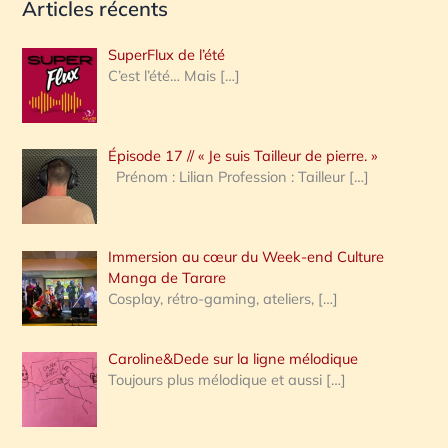
Articles récents
c
h
SuperFlux de l’été
e
C’est l’été… Mais
[…]
r
c
Épisode 17 // « Je suis Tailleur de pierre. »
h
Prénom : Lilian Profession : Tailleur
[…]
e
r
Immersion au cœur du Week-end Culture
:
Manga de Tarare
Cosplay, rétro-gaming, ateliers,
[…]
Caroline&Dede sur la ligne mélodique
Toujours plus mélodique et aussi
[…]