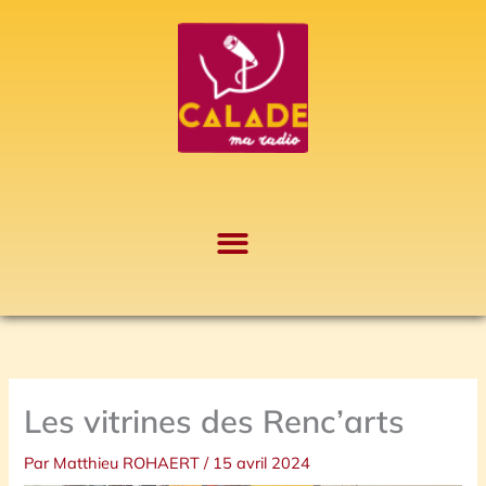
Aller
A
au
r
contenu
c
h
i
v
e
s
Les vitrines des Renc’arts
Par
Matthieu ROHAERT
/
15 avril 2024