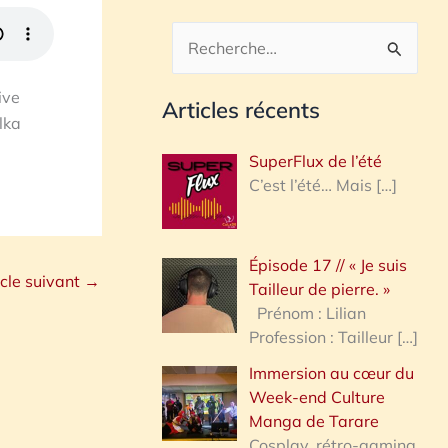
R
e
ive
Articles récents
c
lka
h
SuperFlux de l’été
e
C’est l’été… Mais
[…]
r
c
Épisode 17 // « Je suis
h
icle suivant
→
Tailleur de pierre. »
e
Prénom : Lilian
Profession : Tailleur
[…]
r
Immersion au cœur du
Week-end Culture
:
Manga de Tarare
Cosplay, rétro-gaming,