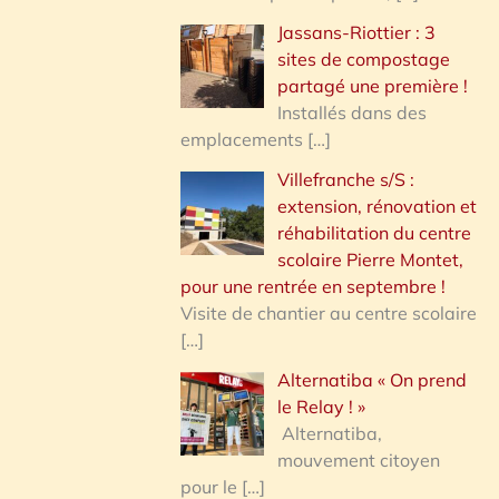
Jassans-Riottier : 3
sites de compostage
partagé une première !
Installés dans des
emplacements
[…]
Villefranche s/S :
extension, rénovation et
réhabilitation du centre
scolaire Pierre Montet,
pour une rentrée en septembre !
Visite de chantier au centre scolaire
[…]
Alternatiba « On prend
le Relay ! »
Alternatiba,
mouvement citoyen
pour le
[…]