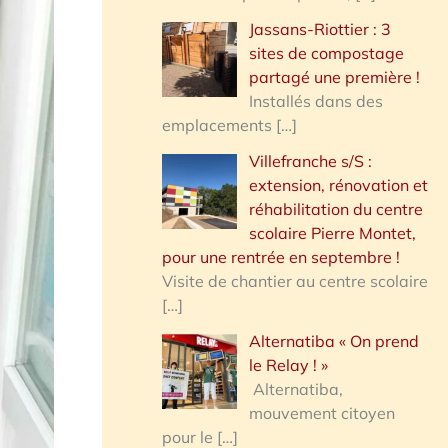
Jassans-Riottier : 3
sites de compostage
partagé une première !
Installés dans des
emplacements
[…]
Villefranche s/S :
extension, rénovation et
réhabilitation du centre
scolaire Pierre Montet,
pour une rentrée en septembre !
Visite de chantier au centre scolaire
[…]
Alternatiba « On prend
le Relay ! »
Alternatiba,
mouvement citoyen
pour le
[…]