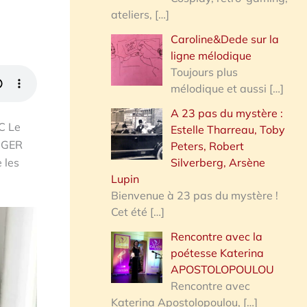
ateliers,
[…]
Caroline&Dede sur la
ligne mélodique
Toujours plus
mélodique et aussi
[…]
A 23 pas du mystère :
C Le
Estelle Tharreau, Toby
ANGER
Peters, Robert
Silverberg, Arsène
 les
Lupin
Bienvenue à 23 pas du mystère !
Cet été
[…]
Rencontre avec la
poétesse Katerina
APOSTOLOPOULOU
Rencontre avec
Katerina Apostolopoulou,
[…]