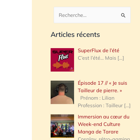
R
e
Articles récents
c
h
SuperFlux de l’été
e
C’est l’été… Mais
[…]
r
c
Épisode 17 // « Je suis
h
Tailleur de pierre. »
e
Prénom : Lilian
Profession : Tailleur
[…]
r
Immersion au cœur du
Week-end Culture
:
Manga de Tarare
Cosplay, rétro-gaming,