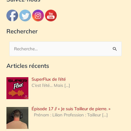
Rechercher
R
e
Articles récents
c
h
SuperFlux de l’été
e
C’est l’été… Mais
[…]
r
c
Épisode 17 // « Je suis Tailleur de pierre. »
h
Prénom : Lilian Profession : Tailleur
[…]
e
r