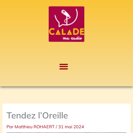
Aller
A
au
r
contenu
c
h
i
v
e
s
Tendez l’Oreille
Par
Matthieu ROHAERT
/
31 mai 2024