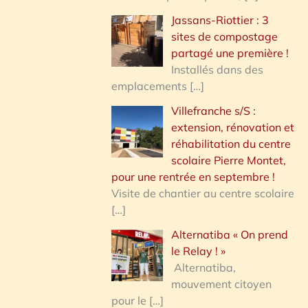
Jassans-Riottier : 3
sites de compostage
partagé une première !
Installés dans des
emplacements
[…]
Villefranche s/S :
extension, rénovation et
réhabilitation du centre
scolaire Pierre Montet,
pour une rentrée en septembre !
Visite de chantier au centre scolaire
[…]
Alternatiba « On prend
le Relay ! »
Alternatiba,
mouvement citoyen
pour le
[…]