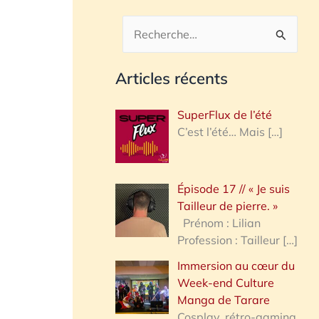
R
e
Articles récents
c
h
SuperFlux de l’été
e
C’est l’été… Mais
[…]
r
c
Épisode 17 // « Je suis
h
Tailleur de pierre. »
e
Prénom : Lilian
Profession : Tailleur
[…]
r
Immersion au cœur du
Week-end Culture
:
Manga de Tarare
Cosplay, rétro-gaming,