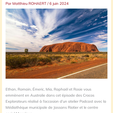
Par
Matthieu ROHAERT
/
6 juin 2024
Ethan, Romain, Émeric, Mia, Raphaël et Rosie vous
emmènent en Australie dans cet épisode des Crocos
Explorateurs réalisé à l’occasion d’un atelier Podcast avec la
Médiathèque municipale de Jassans Riotier et le centre