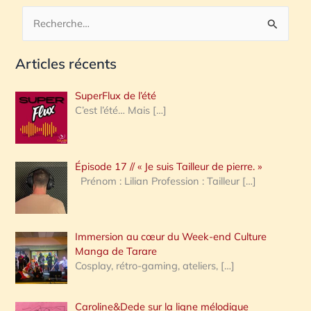
R
e
Articles récents
c
h
SuperFlux de l’été
e
C’est l’été… Mais
[…]
r
c
Épisode 17 // « Je suis Tailleur de pierre. »
h
Prénom : Lilian Profession : Tailleur
[…]
e
r
Immersion au cœur du Week-end Culture
:
Manga de Tarare
Cosplay, rétro-gaming, ateliers,
[…]
Caroline&Dede sur la ligne mélodique