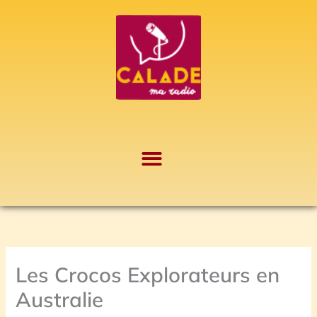
Aller
A
au
r
contenu
c
h
i
v
e
s
Les Crocos Explorateurs en
Australie