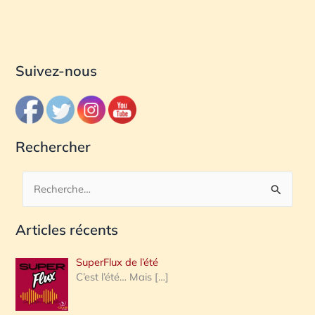
Suivez-nous
Rechercher
R
e
Articles récents
c
h
SuperFlux de l’été
e
C’est l’été… Mais
[…]
r
c