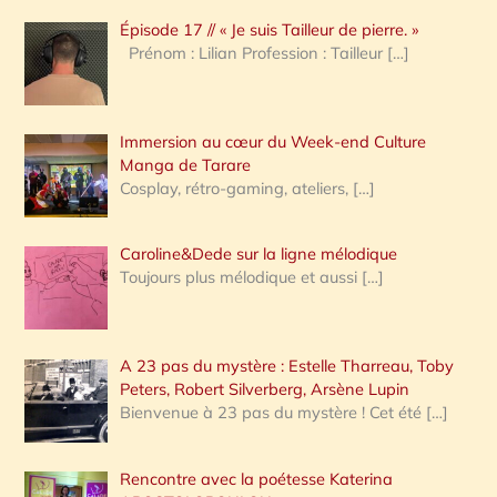
Épisode 17 // « Je suis Tailleur de pierre. »
h
Prénom : Lilian Profession : Tailleur
[…]
e
r
Immersion au cœur du Week-end Culture
:
Manga de Tarare
Cosplay, rétro-gaming, ateliers,
[…]
Caroline&Dede sur la ligne mélodique
Toujours plus mélodique et aussi
[…]
A 23 pas du mystère : Estelle Tharreau, Toby
Peters, Robert Silverberg, Arsène Lupin
Bienvenue à 23 pas du mystère ! Cet été
[…]
Rencontre avec la poétesse Katerina