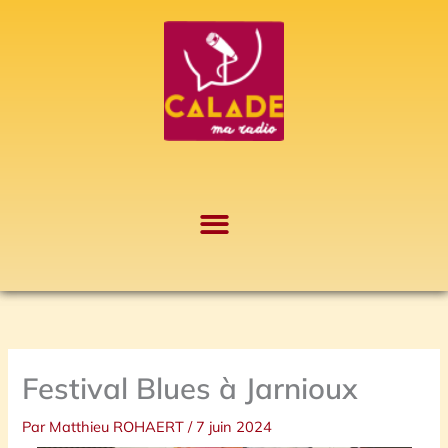
Aller
A
au
r
contenu
c
h
i
v
e
s
Festival Blues à Jarnioux
Par
Matthieu ROHAERT
/
7 juin 2024