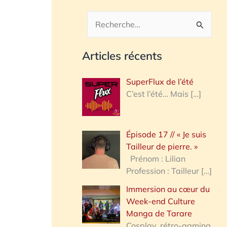
R
e
Articles récents
c
h
SuperFlux de l’été
e
C’est l’été… Mais
[…]
r
c
Épisode 17 // « Je suis
h
Tailleur de pierre. »
e
Prénom : Lilian
Profession : Tailleur
[…]
r
Immersion au cœur du
Week-end Culture
:
Manga de Tarare
Cosplay, rétro-gaming,