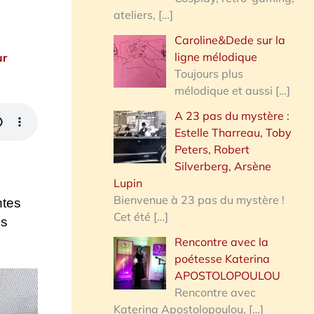
ateliers,
[…]
Caroline&Dede sur la
ligne mélodique
ur
Toujours plus
mélodique et aussi
[…]
A 23 pas du mystère :
Estelle Tharreau, Toby
Peters, Robert
Silverberg, Arsène
Lupin
Bienvenue à 23 pas du mystère !
ntes
Cet été
[…]
us
Rencontre avec la
poétesse Katerina
APOSTOLOPOULOU
Rencontre avec
Katerina Apostolopoulou,
[…]