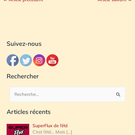
Suivez-nous
Rechercher
R
e
Articles récents
c
h
SuperFlux de l’été
e
C’est l’été… Mais
[…]