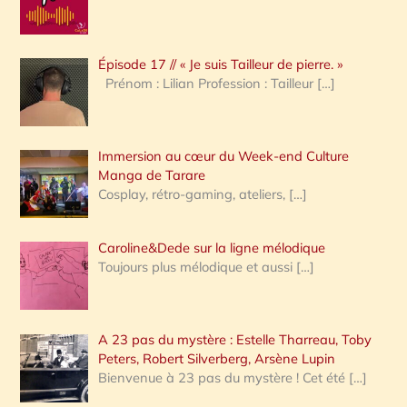
r
c
Épisode 17 // « Je suis Tailleur de pierre. »
h
Prénom : Lilian Profession : Tailleur
[…]
e
r
Immersion au cœur du Week-end Culture
:
Manga de Tarare
Cosplay, rétro-gaming, ateliers,
[…]
Caroline&Dede sur la ligne mélodique
Toujours plus mélodique et aussi
[…]
A 23 pas du mystère : Estelle Tharreau, Toby
Peters, Robert Silverberg, Arsène Lupin
Bienvenue à 23 pas du mystère ! Cet été
[…]