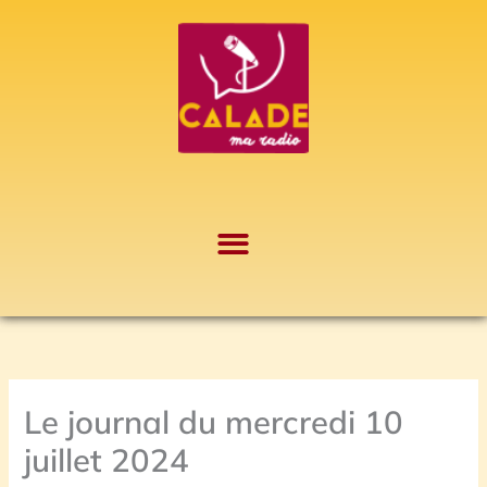
Aller
A
au
r
contenu
c
h
i
v
e
s
Le journal du mercredi 10
juillet 2024