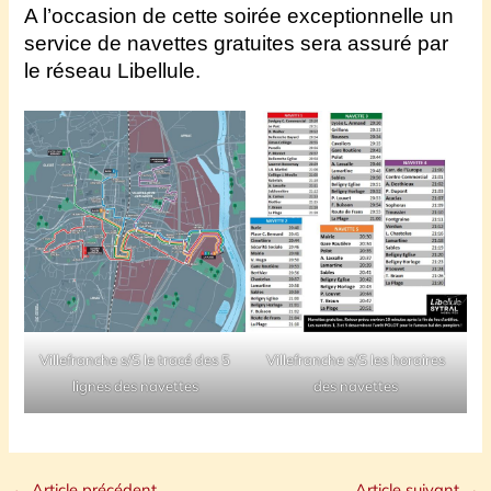
A l’occasion de cette soirée exceptionnelle un
service de navettes gratuites sera assuré par
le réseau Libellule.
Villefranche s/S le tracé des 5
Villefranche s/S les horaires
lignes des navettes
des navettes
←
Article précédent
Article suivant
→