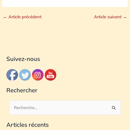
←
Article précédent
Article suivant
→
Suivez-nous
Rechercher
R
e
Articles récents
c