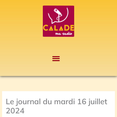
Aller
A
au
r
contenu
c
h
i
v
e
s
Le journal du mardi 16 juillet
2024