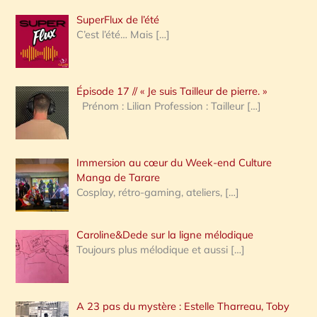
h
SuperFlux de l’été
e
C’est l’été… Mais
[…]
r
c
Épisode 17 // « Je suis Tailleur de pierre. »
h
Prénom : Lilian Profession : Tailleur
[…]
e
r
Immersion au cœur du Week-end Culture
:
Manga de Tarare
Cosplay, rétro-gaming, ateliers,
[…]
Caroline&Dede sur la ligne mélodique
Toujours plus mélodique et aussi
[…]
A 23 pas du mystère : Estelle Tharreau, Toby