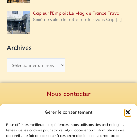
Cap sur l’Emploi : Le Mag de France Travail
Sixième volet de notre rendez-vous Cap
[…]
Archives
Nous contacter
Politique de confidentialité
Gérer le consentement
Mentions Légales
Plan du site
Pour offrir les meilleures expériences, nous utilisons des technologies
telles que les cookies pour stocker et/ou accéder aux informations des
Gestion des Cookies
appareils. Le fait de consentir à ces technologies nous permettra de