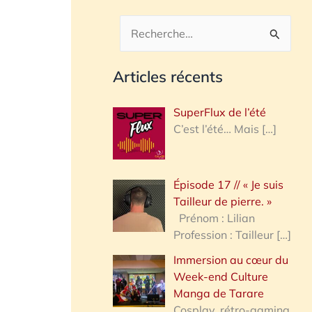
R
e
Articles récents
c
h
SuperFlux de l’été
e
C’est l’été… Mais
[…]
r
c
Épisode 17 // « Je suis
h
Tailleur de pierre. »
e
Prénom : Lilian
Profession : Tailleur
[…]
r
Immersion au cœur du
Week-end Culture
:
Manga de Tarare
Cosplay, rétro-gaming,