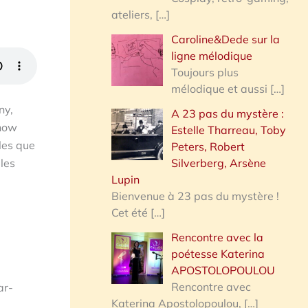
ateliers,
[…]
Caroline&Dede sur la
ligne mélodique
Toujours plus
mélodique et aussi
[…]
ny,
A 23 pas du mystère :
show
Estelle Tharreau, Toby
les que
Peters, Robert
Silverberg, Arsène
les
Lupin
Bienvenue à 23 pas du mystère !
Cet été
[…]
Rencontre avec la
poétesse Katerina
APOSTOLOPOULOU
Rencontre avec
ar-
Katerina Apostolopoulou,
[…]