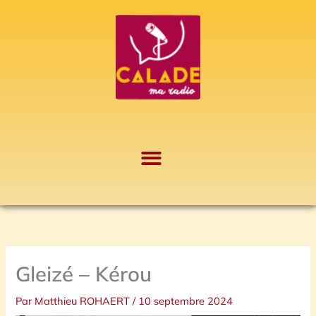
Aller
A
au
r
contenu
c
h
i
v
e
s
Gleizé – Kérou
Par
Matthieu ROHAERT
/
10 septembre 2024