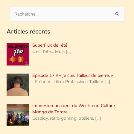
R
e
Articles récents
c
h
SuperFlux de l’été
e
C’est l’été… Mais
[…]
r
c
Épisode 17 // « Je suis Tailleur de pierre. »
h
Prénom : Lilian Profession : Tailleur
[…]
e
r
Immersion au cœur du Week-end Culture
:
Manga de Tarare
Cosplay, rétro-gaming, ateliers,
[…]