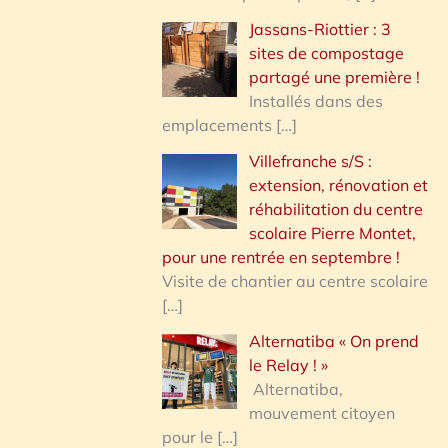
Jassans-Riottier : 3
sites de compostage
partagé une première !
Installés dans des
emplacements
[…]
Villefranche s/S :
extension, rénovation et
réhabilitation du centre
scolaire Pierre Montet,
pour une rentrée en septembre !
Visite de chantier au centre scolaire
[…]
Alternatiba « On prend
le Relay ! »
Alternatiba,
mouvement citoyen
pour le
[…]