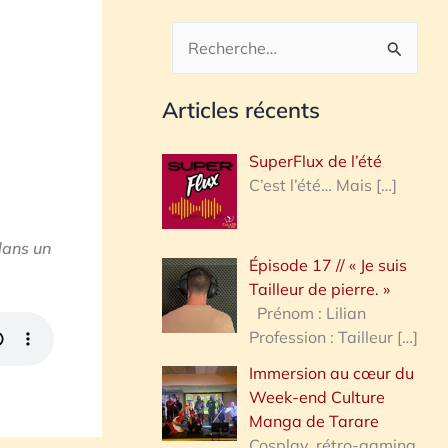
R
e
Articles récents
c
h
SuperFlux de l’été
e
C’est l’été… Mais
[…]
r
c
dans un
Épisode 17 // « Je suis
h
Tailleur de pierre. »
e
Prénom : Lilian
Profession : Tailleur
[…]
r
Immersion au cœur du
Week-end Culture
:
Manga de Tarare
Cosplay, rétro-gaming,