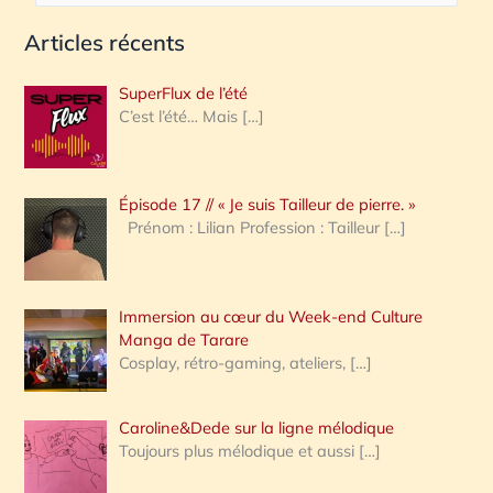
e
Articles récents
c
h
SuperFlux de l’été
e
C’est l’été… Mais
[…]
r
c
Épisode 17 // « Je suis Tailleur de pierre. »
h
Prénom : Lilian Profession : Tailleur
[…]
e
r
Immersion au cœur du Week-end Culture
:
Manga de Tarare
Cosplay, rétro-gaming, ateliers,
[…]
Caroline&Dede sur la ligne mélodique
Toujours plus mélodique et aussi
[…]