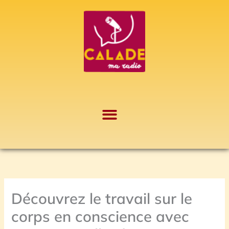
Aller
A
au
r
contenu
c
h
i
v
e
s
Découvrez le travail sur le
corps en conscience avec