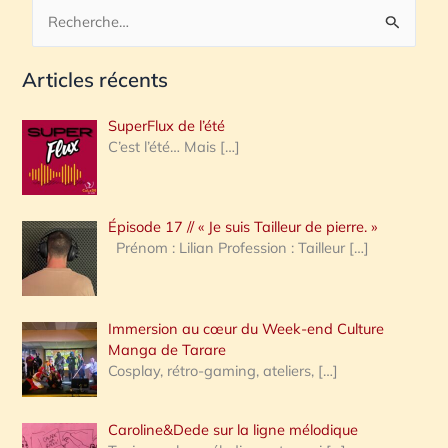
R
e
Articles récents
c
h
SuperFlux de l’été
e
C’est l’été… Mais
[…]
r
c
Épisode 17 // « Je suis Tailleur de pierre. »
h
Prénom : Lilian Profession : Tailleur
[…]
e
r
Immersion au cœur du Week-end Culture
:
Manga de Tarare
Cosplay, rétro-gaming, ateliers,
[…]
Caroline&Dede sur la ligne mélodique