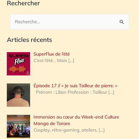
Rechercher
R
e
Articles récents
c
h
SuperFlux de l’été
e
C’est l’été… Mais
[…]
r
c
Épisode 17 // « Je suis Tailleur de pierre. »
h
Prénom : Lilian Profession : Tailleur
[…]
e
r
Immersion au cœur du Week-end Culture
:
Manga de Tarare
Cosplay, rétro-gaming, ateliers,
[…]