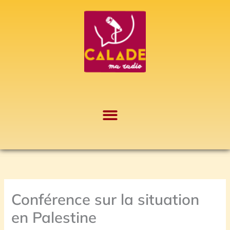
Aller
A
au
r
contenu
c
h
i
v
e
s
Conférence sur la situation
en Palestine