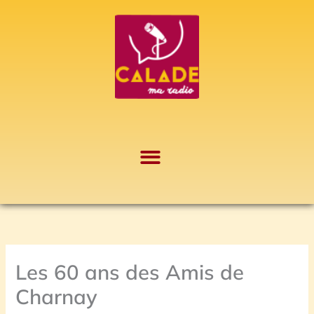
Aller
A
au
r
contenu
c
h
i
v
e
s
Les 60 ans des Amis de
Charnay