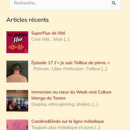
R
e
Articles récents
c
h
SuperFlux de l’été
e
C’est l’été… Mais
[…]
r
c
Épisode 17 // « Je suis Tailleur de pierre. »
h
Prénom : Lilian Profession : Tailleur
[…]
e
r
Immersion au cœur du Week-end Culture
:
Manga de Tarare
Cosplay, rétro-gaming, ateliers,
[…]
Caroline&Dede sur la ligne mélodique
Toujours plus mélodique et aussi
[…]