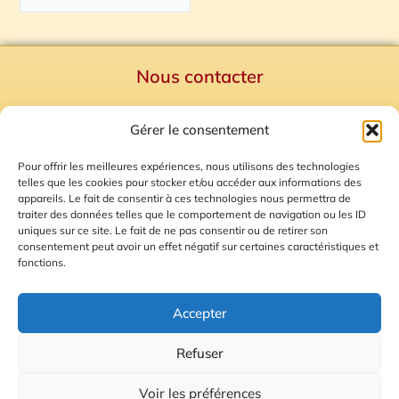
Nous contacter
Politique de confidentialité
Gérer le consentement
Mentions Légales
Plan du site
Pour offrir les meilleures expériences, nous utilisons des technologies
telles que les cookies pour stocker et/ou accéder aux informations des
Gestion des Cookies
appareils. Le fait de consentir à ces technologies nous permettra de
traiter des données telles que le comportement de navigation ou les ID
uniques sur ce site. Le fait de ne pas consentir ou de retirer son
consentement peut avoir un effet négatif sur certaines caractéristiques et
fonctions.
Accepter
Refuser
© 2026 Radio Calade
Voir les préférences