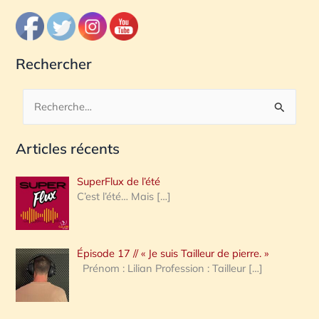
Rechercher
R
e
Articles récents
c
h
SuperFlux de l’été
e
C’est l’été… Mais
[…]
r
c
Épisode 17 // « Je suis Tailleur de pierre. »
h
Prénom : Lilian Profession : Tailleur
[…]
e
r