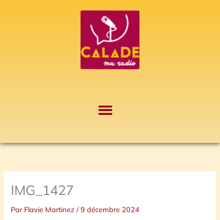
Aller
A
au
r
contenu
c
h
i
v
e
s
IMG_1427
Par
Flavie Martinez
/
9 décembre 2024