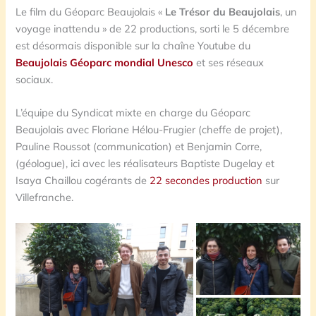
Le film du Géoparc Beaujolais «
Le Trésor du Beaujolais
, un
voyage inattendu » de 22 productions, sorti le 5 décembre
est désormais disponible sur la chaîne Youtube du
Beaujolais Géoparc mondial Unesco
et ses réseaux
sociaux.
L’équipe du Syndicat mixte en charge du Géoparc
Beaujolais avec Floriane Hélou-Frugier (cheffe de projet),
Pauline Roussot (communication) et Benjamin Corre,
(géologue), ici avec les réalisateurs Baptiste Dugelay et
Isaya Chaillou cogérants de
22 secondes production
sur
Villefranche.