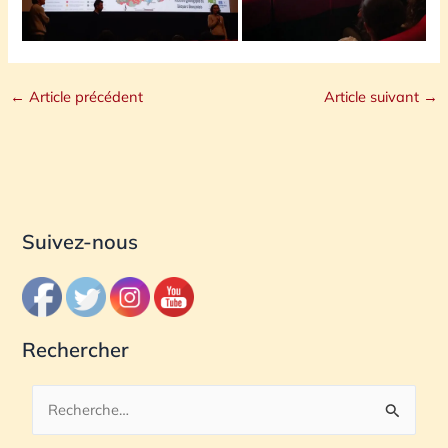
←
Article précédent
Article suivant
→
Suivez-nous
Rechercher
R
e