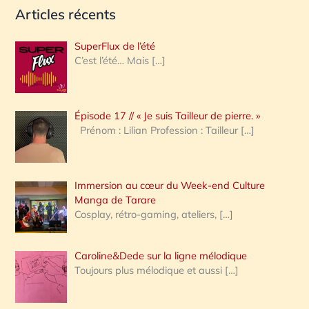
Articles récents
c
h
SuperFlux de l’été
e
C’est l’été… Mais
[…]
r
c
Épisode 17 // « Je suis Tailleur de pierre. »
h
Prénom : Lilian Profession : Tailleur
[…]
e
r
Immersion au cœur du Week-end Culture
:
Manga de Tarare
Cosplay, rétro-gaming, ateliers,
[…]
Caroline&Dede sur la ligne mélodique
Toujours plus mélodique et aussi
[…]