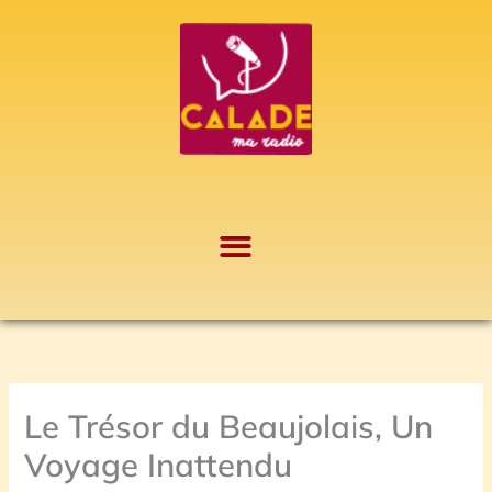
Aller
A
au
r
contenu
c
h
i
v
e
s
Le Trésor du Beaujolais, Un
Voyage Inattendu