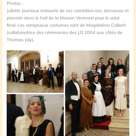
Photos :
Juliette Jouniaux entourée de ses comédien.nes, danseuse et
pianiste dans le hall de la Maison Vermorel pour le salut
final. Les somptueux costumes sont de Magdaléna Calloch
(collaboratrice des cérémonies des J.O 2004 aux côtés de
Thomas Joly).