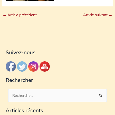
←
Article précédent
Article suivant
→
Suivez-nous
Rechercher
R
e
Articles récents
c