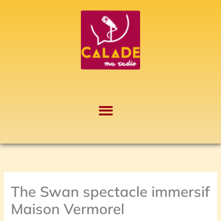
Aller
A
au
r
contenu
c
h
i
v
e
s
The Swan spectacle immersif
Maison Vermorel