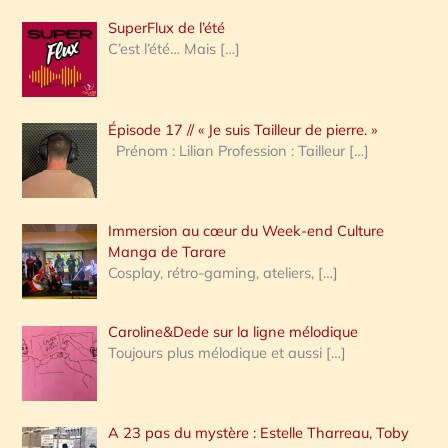
h
SuperFlux de l’été
e
C’est l’été… Mais
[…]
r
c
Épisode 17 // « Je suis Tailleur de pierre. »
h
Prénom : Lilian Profession : Tailleur
[…]
e
r
Immersion au cœur du Week-end Culture
:
Manga de Tarare
Cosplay, rétro-gaming, ateliers,
[…]
Caroline&Dede sur la ligne mélodique
Toujours plus mélodique et aussi
[…]
A 23 pas du mystère : Estelle Tharreau, Toby