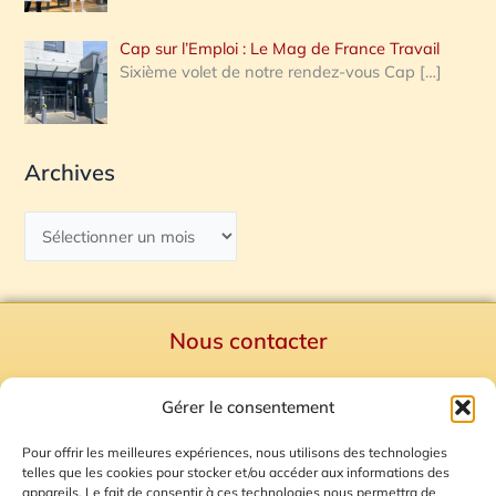
Cap sur l’Emploi : Le Mag de France Travail
Sixième volet de notre rendez-vous Cap
[…]
Archives
Nous contacter
Politique de confidentialité
Gérer le consentement
Mentions Légales
Plan du site
Pour offrir les meilleures expériences, nous utilisons des technologies
telles que les cookies pour stocker et/ou accéder aux informations des
Gestion des Cookies
appareils. Le fait de consentir à ces technologies nous permettra de