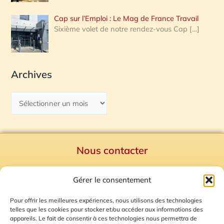
Cap sur l’Emploi : Le Mag de France Travail
Sixième volet de notre rendez-vous Cap
[…]
Archives
Nous contacter
Politique de confidentialité
Gérer le consentement
Mentions Légales
Plan du site
Pour offrir les meilleures expériences, nous utilisons des technologies
telles que les cookies pour stocker et/ou accéder aux informations des
Gestion des Cookies
appareils. Le fait de consentir à ces technologies nous permettra de