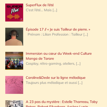
h
SuperFlux de l’été
e
C’est l’été… Mais
[…]
r
c
Épisode 17 // « Je suis Tailleur de pierre. »
h
Prénom : Lilian Profession : Tailleur
[…]
e
r
Immersion au cœur du Week-end Culture
:
Manga de Tarare
Cosplay, rétro-gaming, ateliers,
[…]
Caroline&Dede sur la ligne mélodique
Toujours plus mélodique et aussi
[…]
A 23 pas du mystère : Estelle Tharreau, Toby
Peters, Robert Silverberg, Arsène Lupin