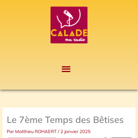
Aller
A
au
r
contenu
c
h
i
v
e
s
Le 7ème Temps des Bêtises
Par
Matthieu ROHAERT
/
2 janvier 2025