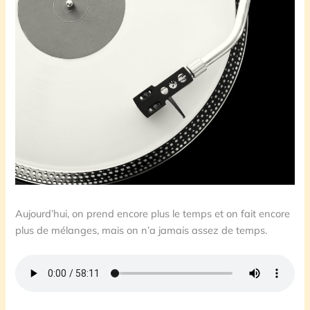
Aujourd’hui, on prend encore plus le temps et on fait encore
plus de mélanges, mais on n’a jamais assez de temps.