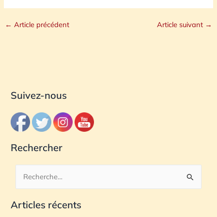
←
Article précédent
Article suivant
→
Suivez-nous
Rechercher
R
e
Articles récents
c